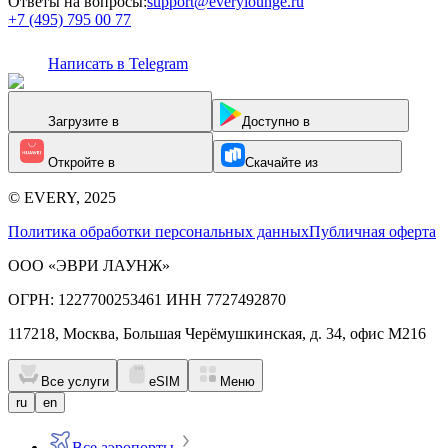
Ответы на вопросы:
support@everylounge.ru
+7 (495) 795 00 77
Написать в Telegram
Загрузите в
Доступно в
Откройте в
Скачайте из
© EVERY, 2025
Политика обработки персональных данных
Публичная оферта
ООО «ЭВРИ ЛАУНЖ»
ОГРН: 1227700253461 ИНН 7727492870
117218, Москва, Большая Черёмушкинская, д. 34, офис М216
Все услуги
eSIM
Меню
ru
en
Все аэропорты