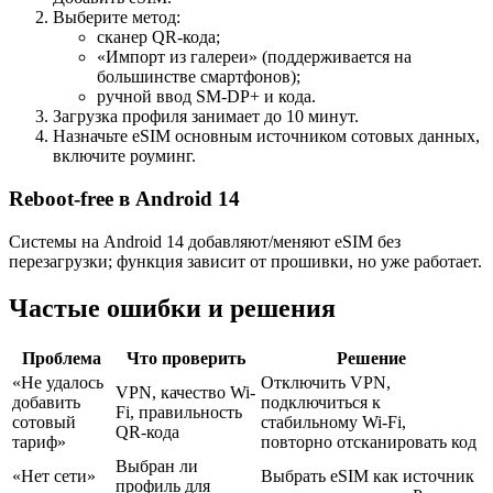
Выберите метод:
сканер QR-кода;
«Импорт из галереи» (поддерживается на
большинстве смартфонов);
ручной ввод SM-DP+ и кода.
Загрузка профиля занимает до 10 минут.
Назначьте eSIM основным источником сотовых данных,
включите роуминг.
Reboot-free в Android 14
Системы на Android 14 добавляют/меняют eSIM без
перезагрузки; функция зависит от прошивки, но уже работает.
Частые ошибки и решения
Проблема
Что проверить
Решение
«Не удалось
Отключить VPN,
VPN, качество Wi-
добавить
подключиться к
Fi, правильность
сотовый
стабильному Wi-Fi,
QR-кода
тариф»
повторно отсканировать код
Выбран ли
«Нет сети»
Выбрать eSIM как источник
профиль для