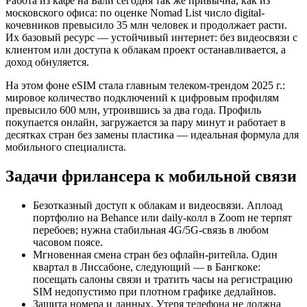
Работа из кафе на Бали сегодня так же привычна, как из
московского офиса: по оценке Nomad List число digital-
кочевников превысило 35 млн человек и продолжает расти.
Их базовый ресурс — устойчивый интернет: без видеосвязи с
клиентом или доступа к облакам проект останавливается, а
доход обнуляется.
На этом фоне eSIM стала главным телеком-трендом 2025 г.:
мировое количество подключений к цифровым профилям
превысило 600 млн, утроившись за два года. Профиль
покупается онлайн, загружается за пару минут и работает в
десятках стран без замены пластика — идеальная формула для
мобильного специалиста.
Задачи фрилансера к мобильной связи
Безотказный доступ к облакам и видеосвязи. Аплоад
портфолио на Behance или daily-колл в Zoom не терпят
перебоев; нужна стабильная 4G/5G-связь в любом
часовом поясе.
Мгновенная смена стран без офлайн-ритейла. Один
квартал в Лиссабоне, следующий — в Бангкоке:
посещать салоны связи и тратить часы на регистрацию
SIM недопустимо при плотном графике дедлайнов.
Защита номера и данных. Утеря телефона не должна