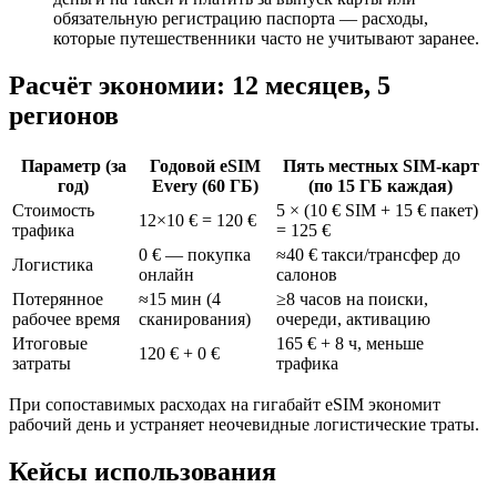
обязательную регистрацию паспорта — расходы,
которые путешественники часто не учитывают заранее.
Расчёт экономии: 12 месяцев, 5
регионов
Параметр (за
Годовой eSIM
Пять местных SIM-карт
год)
Every (60 ГБ)
(по 15 ГБ каждая)
Стоимость
5 × (10 € SIM + 15 € пакет)
12×10 € = 120 €
трафика
= 125 €
0 € — покупка
≈40 € такси/трансфер до
Логистика
онлайн
салонов
Потерянное
≈15 мин (4
≥8 часов на поиски,
рабочее время
сканирования)
очереди, активацию
Итоговые
165 € + 8 ч, меньше
120 € + 0 €
затраты
трафика
При сопоставимых расходах на гигабайт eSIM экономит
рабочий день и устраняет неочевидные логистические траты.
Кейсы использования