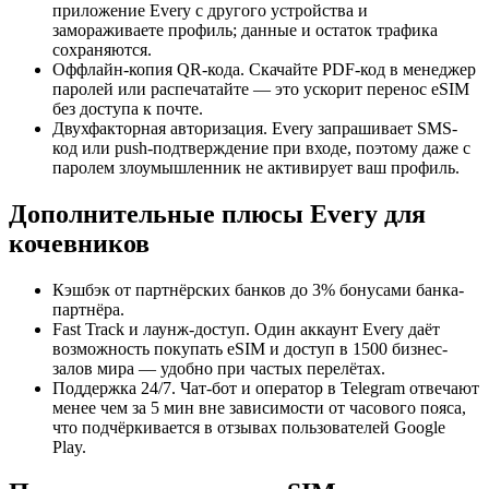
приложение Every с другого устройства и
замораживаете профиль; данные и остаток трафика
сохраняются.
Оффлайн-копия QR-кода. Скачайте PDF-код в менеджер
паролей или распечатайте — это ускорит перенос eSIM
без доступа к почте.
Двухфакторная авторизация. Every запрашивает SMS-
код или push-подтверждение при входе, поэтому даже с
паролем злоумышленник не активирует ваш профиль.
Дополнительные плюсы Every для
кочевников
Кэшбэк от партнёрских банков до 3% бонусами банка-
партнёра.
Fast Track и лаунж-доступ. Один аккаунт Every даёт
возможность покупать еSIM и доступ в 1500 бизнес-
залов мира — удобно при частых перелётах.
Поддержка 24/7. Чат-бот и оператор в Telegram отвечают
менее чем за 5 мин вне зависимости от часового пояса,
что подчёркивается в отзывах пользователей Google
Play.