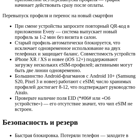
начинает действовать сразу после оплаты.
Перевыпуск профиля и перенос на новый смартфон
При смене устройства запросите повторный QR-код в
приложении Every — система выпускает новый
профиль за 1-2 мин без визита в салон.
Старый профиль автоматически блокируется, что
исключает одновременное использование на двух
телефонах и защищает баланс. Совместимость устройств
iPhone XR / XS и новее (iOS 12+) поддерживают
загрузку нескольких eSIM-профилей; активными могут
быть две линии одновременно.
Большинство Android-флагманов с Android 10+ (Samsung
S20, Pixel 3 и новее) работают с eSIM; число хранимых
профилей достигает 8-12, что подтверждает руководство
Airalo.
Проверьте наличие поля EID (*#06# или «Об
устройстве») — его отсутствие значит, что чип eSIM не
встроен.
Безопасность и резерв
Быстрая блокировка. Потеряли телефон — заходите в