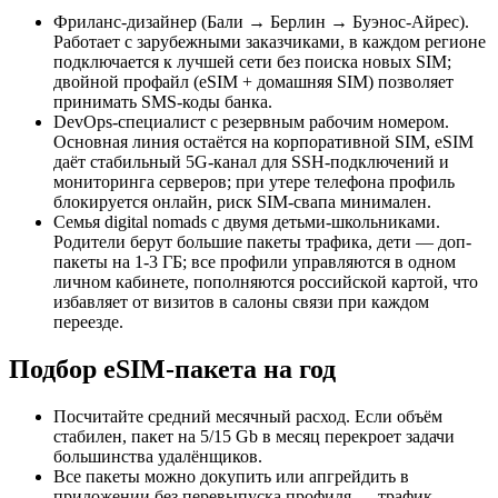
Фриланс-дизайнер (Бали → Берлин → Буэнос-Айрес).
Работает с зарубежными заказчиками, в каждом регионе
подключается к лучшей сети без поиска новых SIM;
двойной профайл (eSIM + домашняя SIM) позволяет
принимать SMS-коды банка.
DevOps-специалист с резервным рабочим номером.
Основная линия остаётся на корпоративной SIM, eSIM
даёт стабильный 5G-канал для SSH-подключений и
мониторинга серверов; при утере телефона профиль
блокируется онлайн, риск SIM-свапа минимален.
Семья digital nomads с двумя детьми-школьниками.
Родители берут большие пакеты трафика, дети — доп-
пакеты на 1-3 ГБ; все профили управляются в одном
личном кабинете, пополняются российской картой, что
избавляет от визитов в салоны связи при каждом
переезде.
Подбор eSIM-пакета на год
Посчитайте средний месячный расход. Если объём
стабилен, пакет на 5/15 Gb в месяц перекроет задачи
большинства удалёнщиков.
Все пакеты можно докупить или апгрейдить в
приложении без перевыпуска профиля — трафик