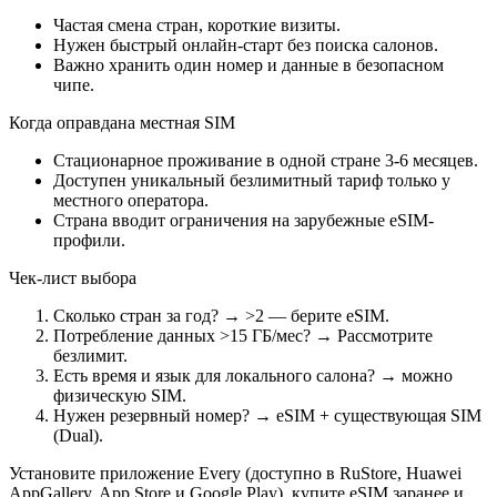
Частая смена стран, короткие визиты.
Нужен быстрый онлайн-старт без поиска салонов.
Важно хранить один номер и данные в безопасном
чипе.
Когда оправдана местная SIM
Стационарное проживание в одной стране 3-6 месяцев.
Доступен уникальный безлимитный тариф только у
местного оператора.
Страна вводит ограничения на зарубежные eSIM-
профили.
Чек-лист выбора
Сколько стран за год? → >2 — берите eSIM.
Потребление данных >15 ГБ/мес? → Рассмотрите
безлимит.
Есть время и язык для локального салона? → можно
физическую SIM.
Нужен резервный номер? → eSIM + существующая SIM
(Dual).
Установите приложение Every (доступно в RuStore, Huawei
AppGallery, App Store и Google Play), купите eSIM заранее и