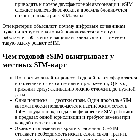
приводить к потере двухфакторной авторизации: eSIM
сложнее извлечь физически, а профиль блокируется
онлайн, снижая риск SIM-свапа.
Эти критерии объясняют, почему цифровым кочевникам
нужен инструмент, который подключается за минуты,
работает в 150+ сетях и защищает канал связи — именно
такую задачу решает eSIM.
Чем годовой eSIM выигрывает у
местных SIM-карт
Полностью онлайн-процесс. Годовой пакет оформляется
и оплачивается на сайте или в приложении, QR-код
приходит сразу; активацию можно отложить до нужной
даты.
Одна подписка — десятки стран. Один профиль eSIM
автоматически подключается к партнёрским сетям в
150+ государствах, тогда как физические SIM работают
в пределах одной юрисдикции и требуют замены при
каждой смене страны.
Экономия времени и скрытых расходов. С eSIM
отпадает необходимость искать салон связи, тратить
деньги на такси и платить за выпуск карты или