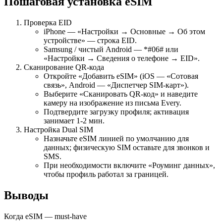
Пошаговая установка eSIM
Проверка EID
iPhone — «Настройки → Основные → Об этом
устройстве» — строка EID.
Samsung / чистый Android — *#06# или
«Настройки → Сведения о телефоне → EID».
Сканирование QR-кода
Откройте «Добавить eSIM» (iOS — «Сотовая
связь», Android — «Диспетчер SIM-карт»).
Выберите «Сканировать QR-код» и наведите
камеру на изображение из письма Every.
Подтвердите загрузку профиля; активация
занимает 1-2 мин.
Настройка Dual SIM
Назначьте eSIM линией по умолчанию для
данных; физическую SIM оставьте для звонков и
SMS.
При необходимости включите «Роуминг данных»,
чтобы профиль работал за границей.
Выводы
Когда eSIM — must-have