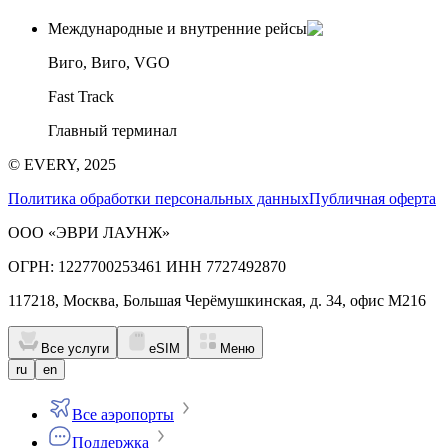
Международные и внутренние рейсы
Виго, Виго, VGO
Fast Track
Главный терминал
© EVERY, 2025
Политика обработки персональных данных
Публичная оферта
ООО «ЭВРИ ЛАУНЖ»
ОГРН: 1227700253461 ИНН 7727492870
117218, Москва, Большая Черёмушкинская, д. 34, офис М216
Все услуги
eSIM
Меню
ru
en
Все аэропорты
Поддержка