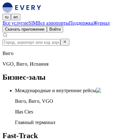
ru
en
Все услуги
eSIM
Все аэропорты
Поддержка
Журнал
Скачать приложение
Войти
Виго
VGO, Виго, Испания
Бизнес-залы
Международные и внутренние рейсы
Виго, Виго, VGO
Illas Cies
Главный терминал
Fast-Track