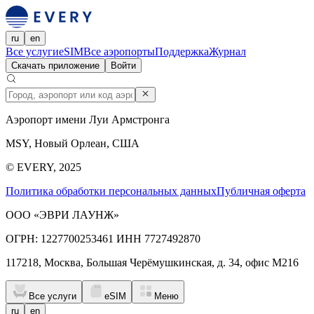
ru
en
Все услуги
eSIM
Все аэропорты
Поддержка
Журнал
Скачать приложение
Войти
Аэропорт имени Луи Армстронга
MSY, Новый Орлеан, США
© EVERY, 2025
Политика обработки персональных данных
Публичная оферта
ООО «ЭВРИ ЛАУНЖ»
ОГРН: 1227700253461 ИНН 7727492870
117218, Москва, Большая Черёмушкинская, д. 34, офис М216
Все услуги
eSIM
Меню
ru
en