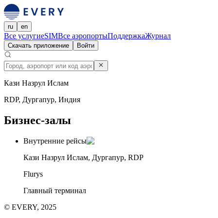
ru
en
Все услуги
eSIM
Все аэропорты
Поддержка
Журнал
Скачать приложение
Войти
Кази Назрул Ислам
RDP, Дургапур, Индия
Бизнес-залы
Внутренние рейсы
Кази Назрул Ислам, Дургапур, RDP
Flurys
Главный терминал
© EVERY, 2025