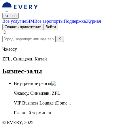
ru
en
Все услуги
eSIM
Все аэропорты
Поддержка
Журнал
Скачать приложение
Войти
Чжаосу
ZFL, Синьцзян, Китай
Бизнес-залы
Внутренние рейсы
Чжаосу, Синьцзян, ZFL
VIP Business Lounge (Dome...
Главный терминал
© EVERY, 2025