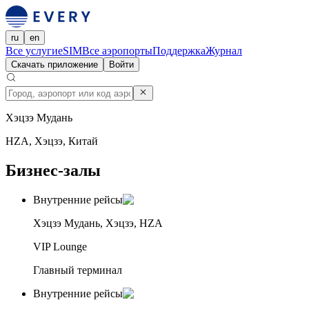
ru
en
Все услуги
eSIM
Все аэропорты
Поддержка
Журнал
Скачать приложение
Войти
Хэцзэ Мудань
HZA, Хэцзэ, Китай
Бизнес-залы
Внутренние рейсы
Хэцзэ Мудань, Хэцзэ, HZA
VIP Lounge
Главный терминал
Внутренние рейсы