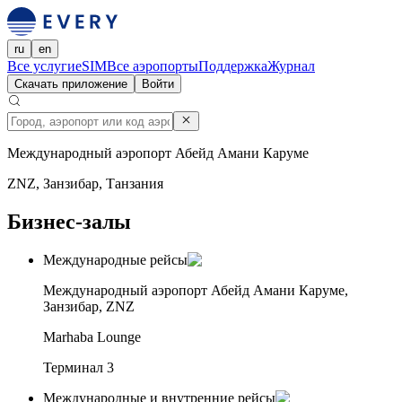
ru
en
Все услуги
eSIM
Все аэропорты
Поддержка
Журнал
Скачать приложение
Войти
Международный аэропорт Абейд Амани Каруме
ZNZ, Занзибар, Танзания
Бизнес-залы
Международные рейсы
Международный аэропорт Абейд Амани Каруме,
Занзибар, ZNZ
Marhaba Lounge
Терминал 3
Международные и внутренние рейсы