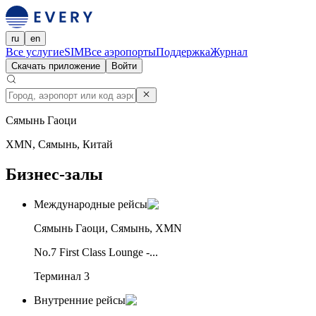
ru
en
Все услуги
eSIM
Все аэропорты
Поддержка
Журнал
Скачать приложение
Войти
Сямынь Гаоци
XMN, Сямынь, Китай
Бизнес-залы
Международные рейсы
Сямынь Гаоци, Сямынь, XMN
No.7 First Class Lounge -...
Терминал 3
Внутренние рейсы