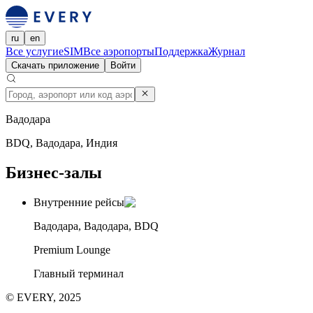
ru
en
Все услуги
eSIM
Все аэропорты
Поддержка
Журнал
Скачать приложение
Войти
Вадодара
BDQ, Вадодара, Индия
Бизнес-залы
Внутренние рейсы
Вадодара, Вадодара, BDQ
Premium Lounge
Главный терминал
© EVERY, 2025