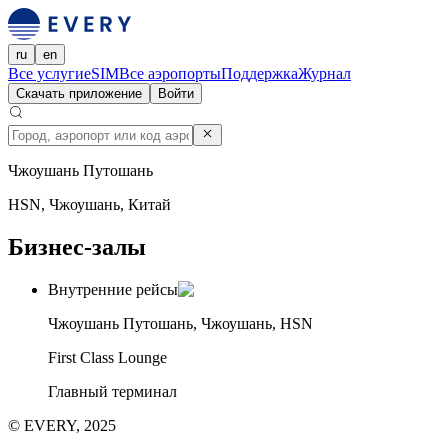
ru
en
Все услуги
eSIM
Все аэропорты
Поддержка
Журнал
Скачать приложение
Войти
Чжоушань Путошань
HSN, Чжоушань, Китай
Бизнес-залы
Внутренние рейсы
Чжоушань Путошань, Чжоушань, HSN
First Class Lounge
Главный терминал
© EVERY, 2025