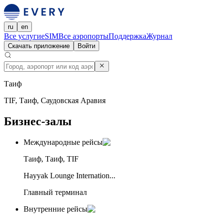
ru
en
Все услуги
eSIM
Все аэропорты
Поддержка
Журнал
Скачать приложение
Войти
Таиф
TIF, Таиф, Саудовская Аравия
Бизнес-залы
Международные рейсы
Таиф, Таиф, TIF
Hayyak Lounge Internation...
Главный терминал
Внутренние рейсы