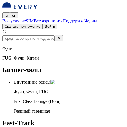
ru
en
Все услуги
eSIM
Все аэропорты
Поддержка
Журнал
Скачать приложение
Войти
Фуян
FUG, Фуян, Китай
Бизнес-залы
Внутренние рейсы
Фуян, Фуян, FUG
First Class Lounge (Dom)
Главный терминал
Fast-Track