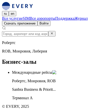
ru
en
Все услуги
eSIM
Все аэропорты
Поддержка
Журнал
Скачать приложение
Войти
Робертс
ROB, Монровия, Либерия
Бизнес-залы
Международные рейсы
Робертс, Монровия, ROB
Sanbra Business & Priorit...
Терминал А
© EVERY, 2025