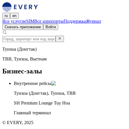
ru
en
Все услуги
eSIM
Все аэропорты
Поддержка
Журнал
Скачать приложение
Войти
Туихоа (Донгтак)
TBB, Туихоа, Вьетнам
Бизнес-залы
Внутренние рейсы
Туихоа (Донгтак), Туихоа, TBB
SH Premium Lounge Tuy Hoa
Главный терминал
© EVERY, 2025