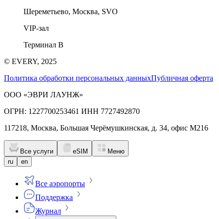
Шереметьево, Москва, SVO
VIP-зал
Терминал B
© EVERY, 2025
Политика обработки персональных данных
Публичная оферта
ООО «ЭВРИ ЛАУНЖ»
ОГРН: 1227700253461 ИНН 7727492870
117218, Москва, Большая Черёмушкинская, д. 34, офис М216
Все услуги
eSIM
Меню
ru
en
Все аэропорты
Поддержка
Журнал