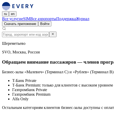
ru
en
Все услуги
eSIM
Все аэропорты
Поддержка
Журнал
Скачать приложение
Войти
Шереметьево
SVO, Москва, Россия
Обращаем внимание пассажиров — членов прог
Бизнес-залы «Малевич» (Терминал C) и «Рублев» (Терминал B)
T-Банк Private
Т-Банк Premium: только для клиентов с высоким уровнем 
Газпромбанк Private
Газпромбанк Premium
Alfa Only
Остальным категориям клиентов бизнес-залы доступны с оплат