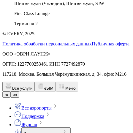
Шицзячжуан (Чжэндин), Шицзячжуан, SJW
First Class Lounge
Терминал 2
© EVERY, 2025
Политика обработки персональных данных
Публичная оферта
ООО «ЭВРИ ЛАУНЖ»
ОГРН: 1227700253461 ИНН 7727492870
117218, Москва, Большая Черёмушкинская, д. 34, офис М216
Все услуги
eSIM
Меню
ru
en
Все аэропорты
Поддержка
Журнал