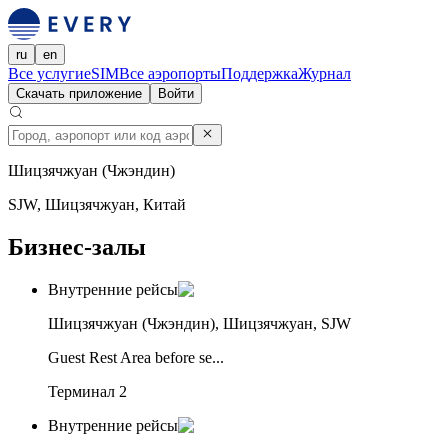
ru
en
Все услуги
eSIM
Все аэропорты
Поддержка
Журнал
Скачать приложение
Войти
Шицзячжуан (Чжэндин)
SJW, Шицзячжуан, Китай
Бизнес-залы
Внутренние рейсы
Шицзячжуан (Чжэндин), Шицзячжуан, SJW
Guest Rest Area before se...
Терминал 2
Внутренние рейсы