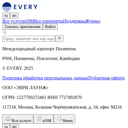
ru
en
Все услуги
eSIM
Все аэропорты
Поддержка
Журнал
Скачать приложение
Войти
Международный аэропорт Пномпень
PNH, Пномпень, Покэнтонг, Камбоджа
© EVERY, 2025
Политика обработки персональных данных
Публичная оферта
ООО «ЭВРИ ЛАУНЖ»
ОГРН: 1227700253461 ИНН 7727492870
117218, Москва, Большая Черёмушкинская, д. 34, офис М216
Все услуги
eSIM
Меню
ru
en