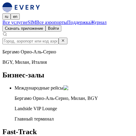
ru
en
Все услуги
eSIM
Все аэропорты
Поддержка
Журнал
Скачать приложение
Войти
Бергамо Орио-Аль-Серио
BGY, Милан, Италия
Бизнес-залы
Международные рейсы
Бергамо Орио-Аль-Серио, Милан, BGY
Landside VIP Lounge
Главный терминал
Fast-Track