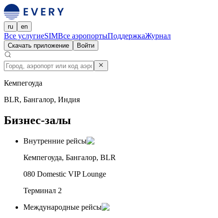
ru
en
Все услуги
eSIM
Все аэропорты
Поддержка
Журнал
Скачать приложение
Войти
Кемпегоуда
BLR, Бангалор, Индия
Бизнес-залы
Внутренние рейсы
Кемпегоуда, Бангалор, BLR
080 Domestic VIP Lounge
Терминал 2
Международные рейсы