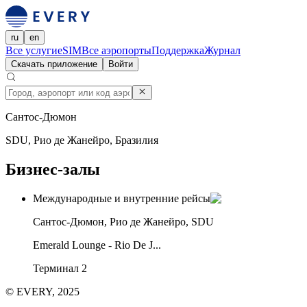
ru
en
Все услуги
eSIM
Все аэропорты
Поддержка
Журнал
Скачать приложение
Войти
Сантос-Дюмон
SDU, Рио де Жанейро, Бразилия
Бизнес-залы
Международные и внутренние рейсы
Сантос-Дюмон, Рио де Жанейро, SDU
Emerald Lounge - Rio De J...
Терминал 2
© EVERY, 2025