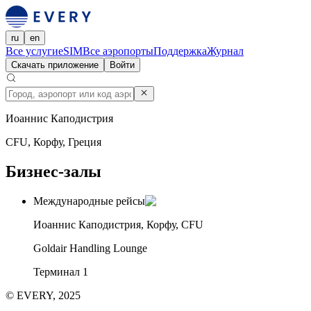
ru
en
Все услуги
eSIM
Все аэропорты
Поддержка
Журнал
Скачать приложение
Войти
Иоаннис Каподистрия
CFU, Корфу, Греция
Бизнес-залы
Международные рейсы
Иоаннис Каподистрия, Корфу, CFU
Goldair Handling Lounge
Терминал 1
© EVERY, 2025