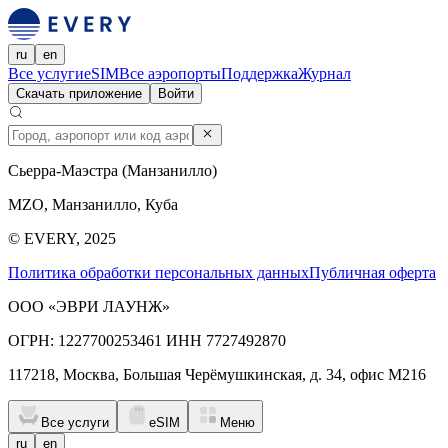
ru
en
Все услуги
eSIM
Все аэропорты
Поддержка
Журнал
Скачать приложение
Войти
Сьерра-Маэстра (Манзанилло)
MZO, Манзанилло, Куба
© EVERY, 2025
Политика обработки персональных данных
Публичная оферта
ООО «ЭВРИ ЛАУНЖ»
ОГРН: 1227700253461 ИНН 7727492870
117218, Москва, Большая Черёмушкинская, д. 34, офис М216
Все услуги
eSIM
Меню
ru
en