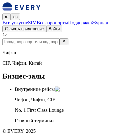
ru
en
Все услуги
eSIM
Все аэропорты
Поддержка
Журнал
Скачать приложение
Войти
Чифэн
CIF, Чифэн, Китай
Бизнес-залы
Внутренние рейсы
Чифэн, Чифэн, CIF
No. 1 First Class Lounge
Главный терминал
© EVERY, 2025