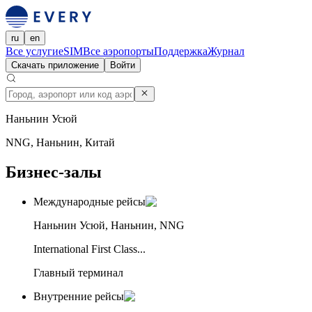
ru
en
Все услуги
eSIM
Все аэропорты
Поддержка
Журнал
Скачать приложение
Войти
Наньнин Усюй
NNG, Наньнин, Китай
Бизнес-залы
Международные рейсы
Наньнин Усюй, Наньнин, NNG
International First Class...
Главный терминал
Внутренние рейсы