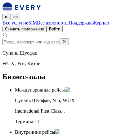
ru
en
Все услуги
eSIM
Все аэропорты
Поддержка
Журнал
Скачать приложение
Войти
Сунань Шуофан
WUX, Уси, Китай
Бизнес-залы
Международные рейсы
Сунань Шуофан, Уси, WUX
International First Class...
Терминал 1
Внутренние рейсы