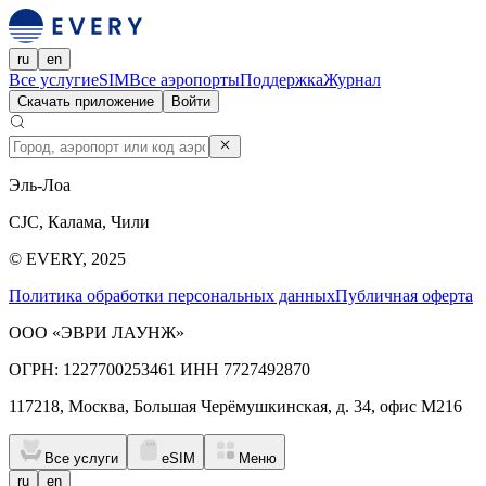
ru
en
Все услуги
eSIM
Все аэропорты
Поддержка
Журнал
Скачать приложение
Войти
Эль-Лоа
CJC, Калама, Чили
© EVERY, 2025
Политика обработки персональных данных
Публичная оферта
ООО «ЭВРИ ЛАУНЖ»
ОГРН: 1227700253461 ИНН 7727492870
117218, Москва, Большая Черёмушкинская, д. 34, офис М216
Все услуги
eSIM
Меню
ru
en