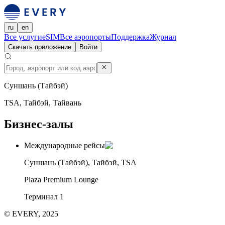
ru
en
Все услуги
eSIM
Все аэропорты
Поддержка
Журнал
Скачать приложение
Войти
Суншань (Тайбэй)
TSA, Тайбэй, Тайвань
Бизнес-залы
Международные рейсы
Суншань (Тайбэй), Тайбэй, TSA
Plaza Premium Lounge
Терминал 1
© EVERY, 2025