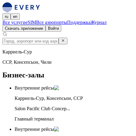
ru
en
Все услуги
eSIM
Все аэропорты
Поддержка
Журнал
Скачать приложение
Войти
Карриель-Сур
CCP, Консепсьон, Чили
Бизнес-залы
Внутренние рейсы
Карриель-Сур, Консепсьон, CCP
Salon Pacific Club Concep...
Главный терминал
Внутренние рейсы