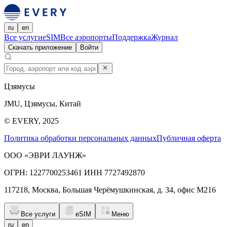
ru
en
Все услуги
eSIM
Все аэропорты
Поддержка
Журнал
Скачать приложение
Войти
Цзямусы
JMU, Цзямусы, Китай
© EVERY, 2025
Политика обработки персональных данных
Публичная оферта
ООО «ЭВРИ ЛАУНЖ»
ОГРН: 1227700253461 ИНН 7727492870
117218, Москва, Большая Черёмушкинская, д. 34, офис М216
Все услуги
eSIM
Меню
ru
en