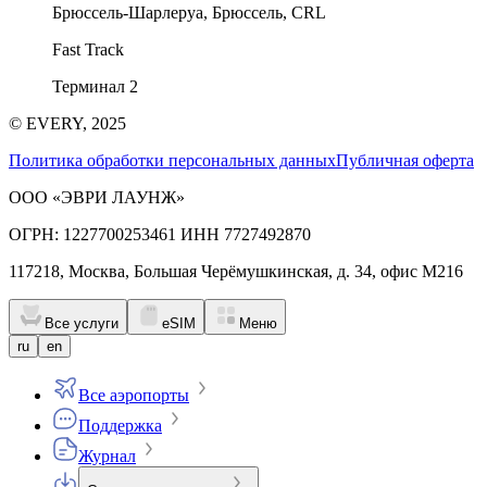
Брюссель-Шарлеруа, Брюссель, CRL
Fast Track
Терминал 2
© EVERY, 2025
Политика обработки персональных данных
Публичная оферта
ООО «ЭВРИ ЛАУНЖ»
ОГРН: 1227700253461 ИНН 7727492870
117218, Москва, Большая Черёмушкинская, д. 34, офис М216
Все услуги
eSIM
Меню
ru
en
Все аэропорты
Поддержка
Журнал