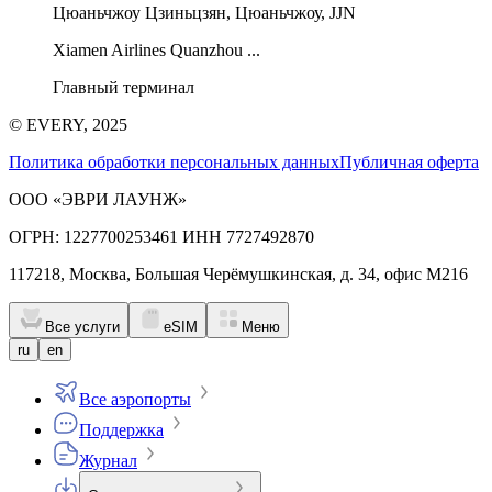
Цюаньчжоу Цзиньцзян, Цюаньчжоу, JJN
Xiamen Airlines Quanzhou ...
Главный терминал
© EVERY, 2025
Политика обработки персональных данных
Публичная оферта
ООО «ЭВРИ ЛАУНЖ»
ОГРН: 1227700253461 ИНН 7727492870
117218, Москва, Большая Черёмушкинская, д. 34, офис М216
Все услуги
eSIM
Меню
ru
en
Все аэропорты
Поддержка
Журнал