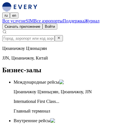
ru
en
Все услуги
eSIM
Все аэропорты
Поддержка
Журнал
Скачать приложение
Войти
Цюаньчжоу Цзиньцзян
JJN, Цюаньчжоу, Китай
Бизнес-залы
Международные рейсы
Цюаньчжоу Цзиньцзян, Цюаньчжоу, JJN
International First Class...
Главный терминал
Внутренние рейсы