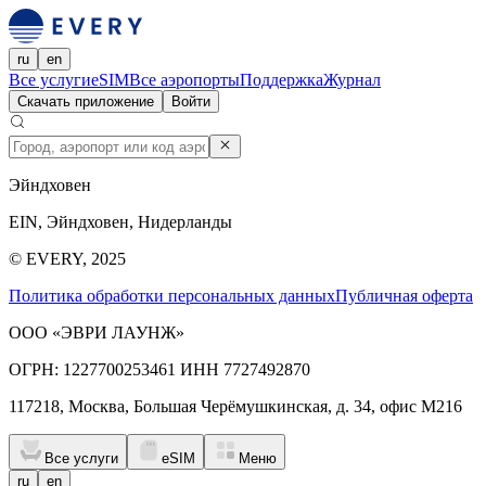
ru
en
Все услуги
eSIM
Все аэропорты
Поддержка
Журнал
Скачать приложение
Войти
Эйндховен
EIN, Эйндховен, Нидерланды
© EVERY, 2025
Политика обработки персональных данных
Публичная оферта
ООО «ЭВРИ ЛАУНЖ»
ОГРН: 1227700253461 ИНН 7727492870
117218, Москва, Большая Черёмушкинская, д. 34, офис М216
Все услуги
eSIM
Меню
ru
en