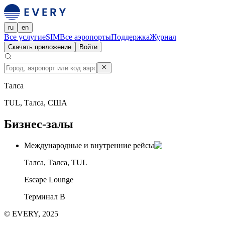
ru
en
Все услуги
eSIM
Все аэропорты
Поддержка
Журнал
Скачать приложение
Войти
Талса
TUL, Талса, США
Бизнес-залы
Международные и внутренние рейсы
Талса, Талса, TUL
Escape Lounge
Терминал B
© EVERY, 2025