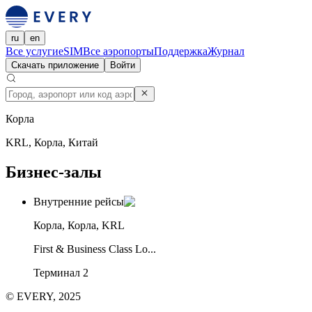
ru
en
Все услуги
eSIM
Все аэропорты
Поддержка
Журнал
Скачать приложение
Войти
Корла
KRL, Корла, Китай
Бизнес-залы
Внутренние рейсы
Корла, Корла, KRL
First & Business Class Lo...
Терминал 2
© EVERY, 2025