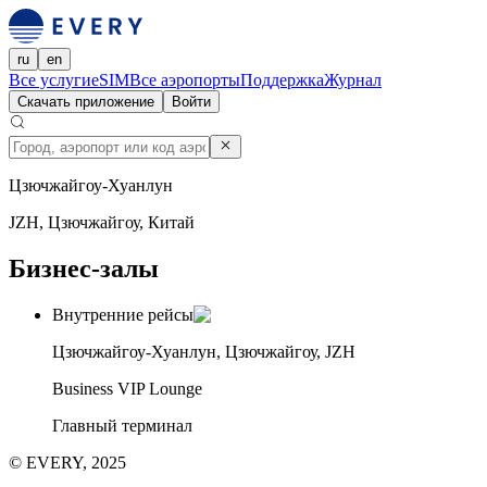
ru
en
Все услуги
eSIM
Все аэропорты
Поддержка
Журнал
Скачать приложение
Войти
Цзючжайгоу-Хуанлун
JZH, Цзючжайгоу, Китай
Бизнес-залы
Внутренние рейсы
Цзючжайгоу-Хуанлун, Цзючжайгоу, JZH
Business VIP Lounge
Главный терминал
© EVERY, 2025