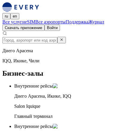
ru
en
Все услуги
eSIM
Все аэропорты
Поддержка
Журнал
Скачать приложение
Войти
Диего Арасена
IQQ, Икике, Чили
Бизнес-залы
Внутренние рейсы
Диего Арасена, Икике, IQQ
Salon Iquique
Главный терминал
Внутренние рейсы