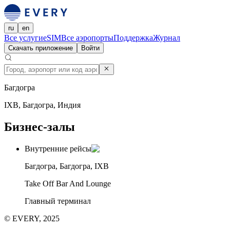
ru
en
Все услуги
eSIM
Все аэропорты
Поддержка
Журнал
Скачать приложение
Войти
Багдогра
IXB, Багдогра, Индия
Бизнес-залы
Внутренние рейсы
Багдогра, Багдогра, IXB
Take Off Bar And Lounge
Главный терминал
© EVERY, 2025