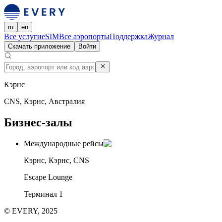
ru
en
Все услуги
eSIM
Все аэропорты
Поддержка
Журнал
Скачать приложение
Войти
Кэрнс
CNS, Кэрнс, Австралия
Бизнес-залы
Международные рейсы
Кэрнс, Кэрнс, CNS
Escape Lounge
Терминал 1
© EVERY, 2025