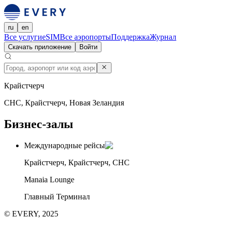
ru
en
Все услуги
eSIM
Все аэропорты
Поддержка
Журнал
Скачать приложение
Войти
Крайстчерч
CHC, Крайстчерч, Новая Зеландия
Бизнес-залы
Международные рейсы
Крайстчерч, Крайстчерч, CHC
Manaia Lounge
Главный Терминал
© EVERY, 2025