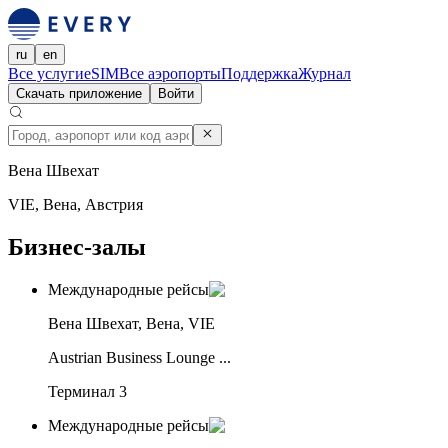
ru
en
Все услуги
eSIM
Все аэропорты
Поддержка
Журнал
Скачать приложение
Войти
Вена Швехат
VIE, Вена, Австрия
Бизнес-залы
Международные рейсы
Вена Швехат, Вена, VIE
Austrian Business Lounge ...
Терминал 3
Международные рейсы