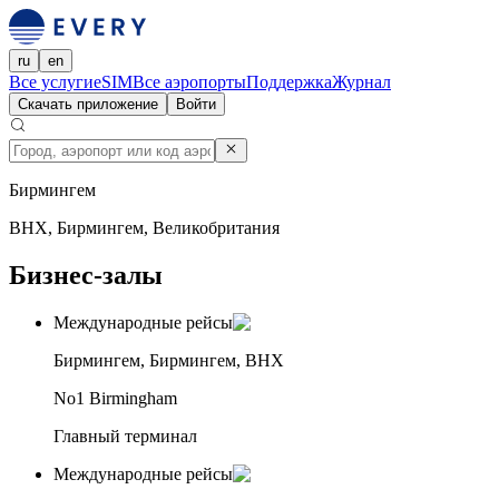
ru
en
Все услуги
eSIM
Все аэропорты
Поддержка
Журнал
Скачать приложение
Войти
Бирмингем
BHX, Бирмингем, Великобритания
Бизнес-залы
Международные рейсы
Бирмингем, Бирмингем, BHX
No1 Birmingham
Главный терминал
Международные рейсы