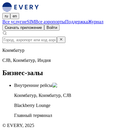
ru
en
Все услуги
eSIM
Все аэропорты
Поддержка
Журнал
Скачать приложение
Войти
Коимбатур
CJB, Коимбатур, Индия
Бизнес-залы
Внутренние рейсы
Коимбатур, Коимбатур, CJB
Blackberry Lounge
Главный терминал
© EVERY, 2025