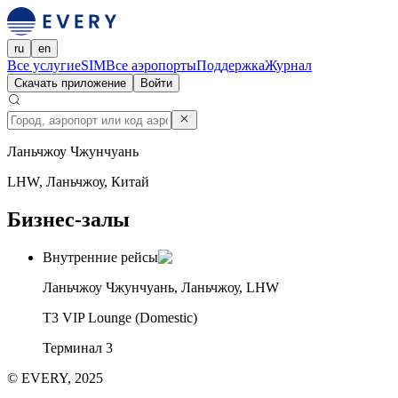
ru
en
Все услуги
eSIM
Все аэропорты
Поддержка
Журнал
Скачать приложение
Войти
Ланьчжоу Чжунчуань
LHW, Ланьчжоу, Китай
Бизнес-залы
Внутренние рейсы
Ланьчжоу Чжунчуань, Ланьчжоу, LHW
T3 VIP Lounge (Domestic)
Терминал 3
© EVERY, 2025